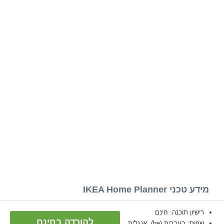
מידע טכני IKEA Home Planner
רישיון תוכנה: חינם
להורדה בחינם
שפות: בעברית (he), אנגלית