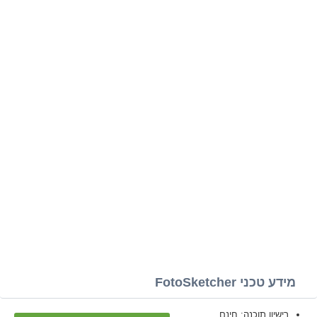
מידע טכני FotoSketcher
רישיון תוכנה: חינם