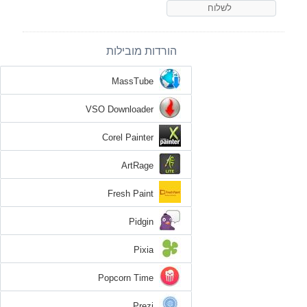
הורדות מובילות
MassTube
VSO Downloader
Corel Painter
ArtRage
Fresh Paint
Pidgin
Pixia
Popcorn Time
Prezi