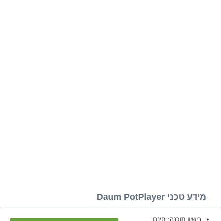
מידע טכני Daum PotPlayer
רישיון תוכנה: חינם